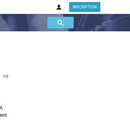
INSCRIPTION
1/2
t,
uand