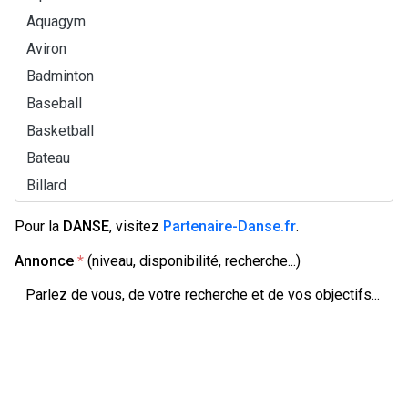
Aquagym
Aviron
Badminton
Baseball
Basketball
Bateau
Billard
Bodyboard
Pour la
DANSE
, visitez
Partenaire-Danse.fr
.
Bowling
Annonce
*
(niveau, disponibilité, recherche...)
Boxe
Canoë-kayak
Dériveur
Eau libre
Échecs
Équitation