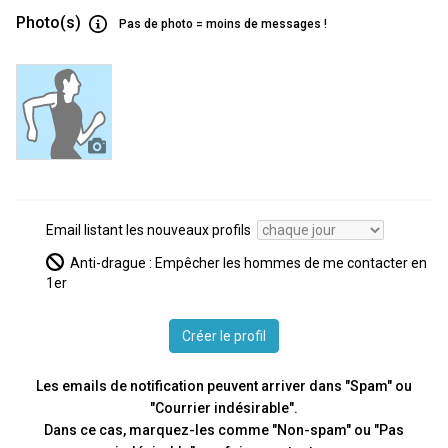
Photo(s)
Pas de photo = moins de messages !
Marche rapide
MMA
Musculation
Natation
Padel
Parapente
Patin à glace
Email listant les nouveaux profils
Pétanque
Anti-drague : Empêcher les hommes de me contacter en
Planche à voile
1er
Plongée
Quad
Créer le profil
Raid
Randonnée
Les emails de notification peuvent arriver dans "Spam" ou
"Courrier indésirable".
Raquette à neige
Dans ce cas, marquez-les comme "Non-spam" ou "Pas
Roller