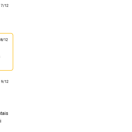
7/12
8/12
à
9/12
ntais
i