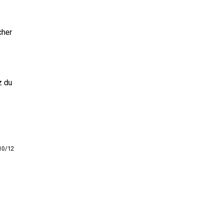
cher
z du
10/12