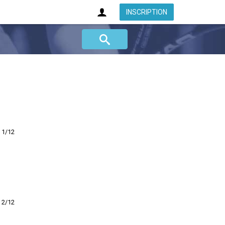
INSCRIPTION
1/12
2/12