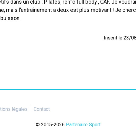
ifs dans un club : Pilates, renfo full body , CAF. Je voudra
ne, mais l’entraînement a deux est plus motivant ! Je cher
e buisson.
Inscrit le 23/
ions légales
Contact
© 2015-2026
Partenaire Sport