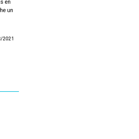
is en
che un
08/2021