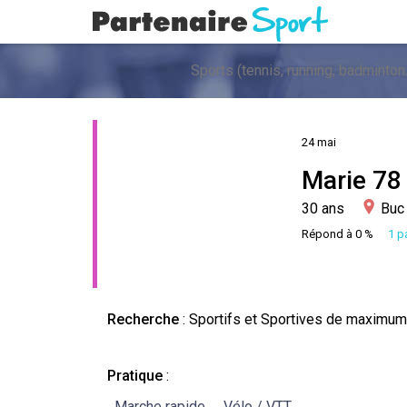
24 mai
Marie 78
30 ans
Buc 
Répond à 0 %
1 pa
Recherche
: Sportifs et Sportives de maximum 
Pratique
:
Marche rapide
Vélo / VTT