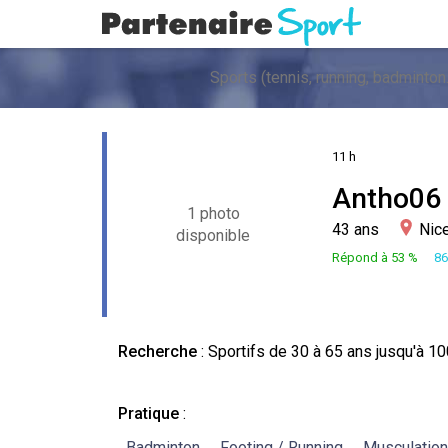
11 h
Antho06
1 photo
43 ans
Nic
disponible
Répond à 53 %
86
Recherche
:
Sportifs
de 30 à 65 ans jusqu'à 10
Pratique
:
Badminton
Footing / Running
Musculation