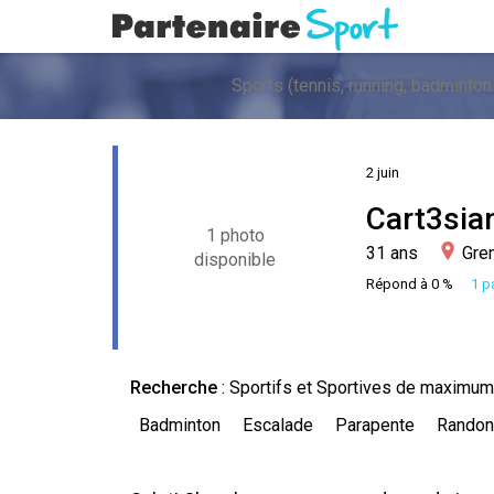
2 juin
Cart3sia
1 photo
31 ans
Gren
disponible
Répond à 0 %
1 pa
Recherche
: Sportifs et Sportives de maximum
Badminton
Escalade
Parapente
Randon