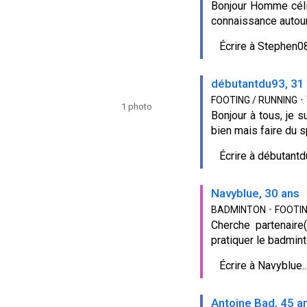
Bonjour Homme célib
connaissance autour
Écrire à Stephen08.
débutantdu93, 31
FOOTING / RUNNING
•
1 photo
Bonjour à tous, je s
bien mais faire du s
Écrire à débutantdu
Navyblue, 30 ans
BADMINTON
•
FOOTIN
Cherche partenaire
pratiquer le badmint
Écrire à Navyblue..
Antoine Bad, 45 a