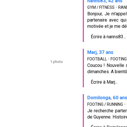
nanns83, 42 ans
GYM / FITNESS
•
RAN
Bonjour, Je m'appe
partenaire avec qui
motivée et je me déb
Écrire à nanns83...
Marj, 37 ans
FOOTBALL
•
FOOTING
1 photo
Coucou ! Nouvelle s
dimanches. A bientô
Écrire à Marj...
Domilonga, 60 an
FOOTING / RUNNING
•
Je recherche parten
de Guyenne. Histoir