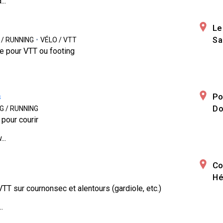
..
Le
Sa
 / RUNNING
•
VÉLO / VTT
e pour VTT ou footing
s
Po
Do
G / RUNNING
pour courir
..
Co
Hé
TT sur cournonsec et alentours (gardiole, etc.)
.