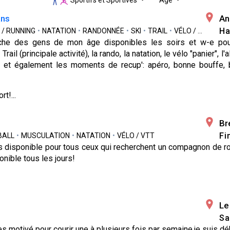
Sportifs et Sportives
Âge
ans
An
Ha
 / RUNNING
•
NATATION
•
RANDONNÉE
•
SKI
•
TRAIL
•
VÉLO / VTT
•
YO
rche des gens de mon âge disponibles les soirs et w-e pou
ail (principale activité), la rando, la natation, le vélo "panier", l'
er et également les moments de recup': apéro, bonne bouffe, 
rt!...
Br
Fi
BALL
•
MUSCULATION
•
NATATION
•
VÉLO / VTT
is disponible pour tous ceux qui recherchent un compagnon de r
onible tous les jours!
Le
Sa
 motivé pour courir une à plusieurs fois par semaine.je suis dé