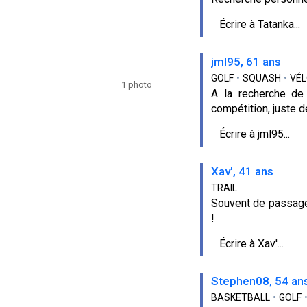
Écrire à Tatanka...
jml95, 61 ans
GOLF
•
SQUASH
•
VÉL
1 photo
A la recherche de 
compétition, juste 
Écrire à jml95...
Xav', 41 ans
TRAIL
Souvent de passage à
!
Écrire à Xav'...
Stephen08, 54 an
BASKETBALL
•
GOLF