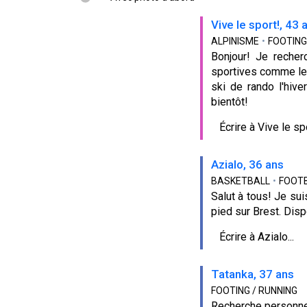
Vive le sport!, 43 
ALPINISME
•
FOOTING
Bonjour! Je reche
sportives comme le Tr
ski de rando l'hiv
bientôt!
Écrire à Vive le spo
Azialo, 36 ans
BASKETBALL
•
FOOT
Salut à tous! Je su
pied sur Brest. Disp
Écrire à Azialo...
Tatanka, 37 ans
FOOTING / RUNNING
Recherche personnes