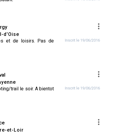
rgy
l-d'Oise
es et de loisirs. Pas de
Inscrit le 19/06/2016
val
yenne
ng/trail le soir. A bientot
Inscrit le 19/06/2016
ce
re-et-Loir