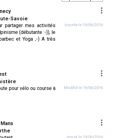
necy
ute-Savoie
GA
r partager mes activités
Inscrite le 19/06/2016
alpinisme (débutante :-)), le
barbec et Yoga ;-) A très
est
nistère
oute pour vélo ou course à
Modifié le 19/06/2016
 Mans
rthe
butant.
Inscrit le 19/06/2016