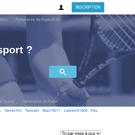
INSCRIPTION
nton
Partenaires de Basketball
sport ?
de Tennis
Partenaires de Padel
a
,
Tennis RG
,
TennisH
,
Max75011
,
Laurent31400
,
Pascal-6269
,
Juju1505