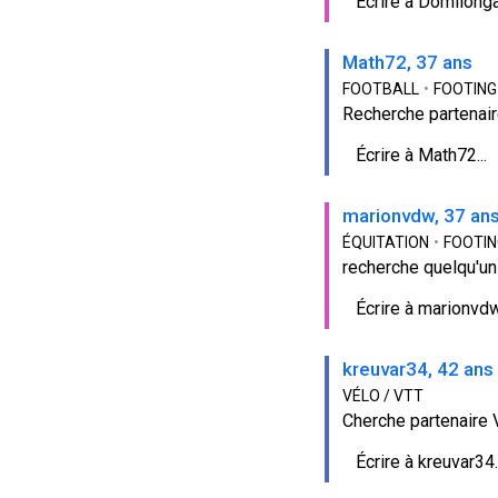
Écrire à Domilonga.
Math72, 37 ans
FOOTBALL
•
FOOTING
Recherche partenair
Écrire à Math72...
marionvdw, 37 an
ÉQUITATION
•
FOOTIN
recherche quelqu'un 
Écrire à marionvdw.
kreuvar34, 42 ans
VÉLO / VTT
Cherche partenaire V
Écrire à kreuvar34..