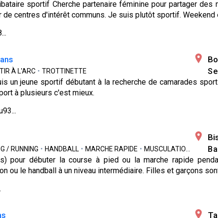
ataire sportif Cherche partenaire féminine pour partager des m
 de centres d'intérêt communs. Je suis plutôt sportif. Weekend
..
 ans
Bo
Se
TIR À L'ARC
•
TROTTINETTE
uis un jeune sportif débutant à la recherche de camarades sportif
port à plusieurs c'est mieux.
93...
Bi
Ba
G / RUNNING
•
HANDBALL
•
MARCHE RAPIDE
•
MUSCULATION
•
TENNI
(s) pour débuter la course à pied ou la marche rapide pendan
on ou le handball à un niveau intermédiaire. Filles et garçons so
.
ns
Ta