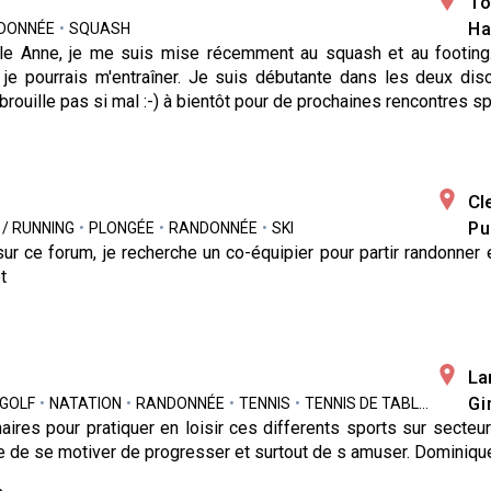
To
Ha
DONNÉE
•
SQUASH
lle Anne, je me suis mise récemment au squash et au footing
 je pourrais m'entraîner. Je suis débutante dans les deux disc
rouille pas si mal :-) à bientôt pour de prochaines rencontres sp
Cl
Pu
 / RUNNING
•
PLONGÉE
•
RANDONNÉE
•
SKI
ur ce forum, je recherche un co-équipier pour partir randonner
t
s
La
Gi
GOLF
•
NATATION
•
RANDONNÉE
•
TENNIS
•
TENNIS DE TABLE
•
VÉLO /
aires pour pratiquer en loisir ces differents sports sur secte
e de se motiver de progresser et surtout de s amuser. Dominiqu