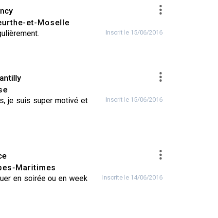
ncy
urthe-et-Moselle
gulièrement.
Inscrit le 15/06/2016
ntilly
se
s, je suis super motivé et
Inscrit le 15/06/2016
ce
pes-Maritimes
ouer en soirée ou en week
Inscrite le 14/06/2016