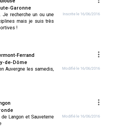
ulouse
ute-Garonne
. Je recherche un ou une
Inscrite le 16/06/2016
iplines mais je suis très
ortives !
ermont-Ferrand
y-de-Dôme
 en Auvergne les samedis,
Modifié le 16/06/2016
ngon
ronde
 VTT
ur de Langon et Sauveterre
Modifié le 16/06/2016
e