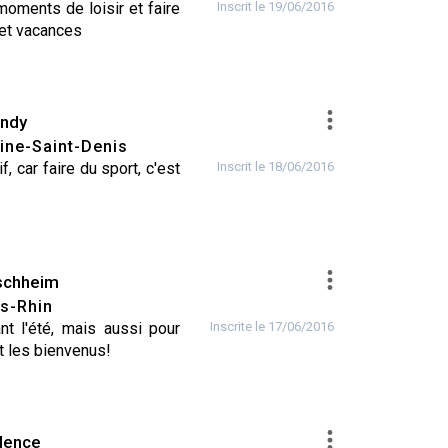
oments de loisir et faire
Inscrit le 19/06/2016
 et vacances
ndy
ine-Saint-Denis
, car faire du sport, c'est
Inscrit le 18/06/2016
schheim
s-Rhin
S DE TABLE
t l'été, mais aussi pour
Inscrite le 17/06/2016
nt les bienvenus!
lence