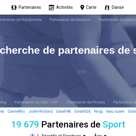
Partenaires
Activités
Carte
Danse
rtenaires de Randonnée
Partenaires de Natation
Partenaires de Badmi
echerche de partenaires de 
ning
Partenaires de Vélo / VTT
Partenaires de Fitness
Partenaires 
est
,
Cannellito
,
Juste Richard
,
Sarah98
,
Sarah626
,
Nogi
,
teyu cuare
,
Guil
19 679
Partenaires de
Sport