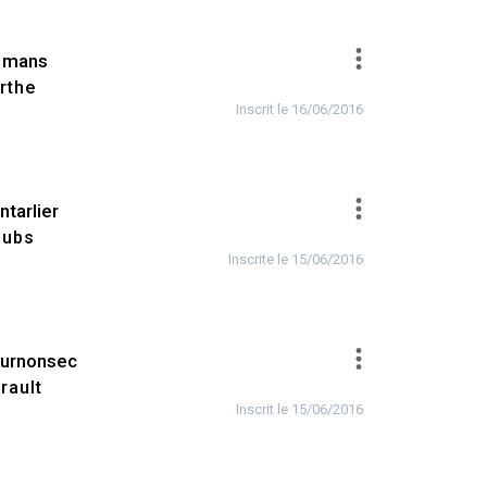
 mans
rthe
Inscrit le 16/06/2016
ntarlier
ubs
Inscrite le 15/06/2016
urnonsec
rault
Inscrit le 15/06/2016