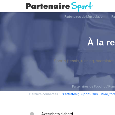
Partenaires de Musculation
Pa
À la r
Partenaires de Footing / Run
Derniers connectés :
S'entretenir
,
Sport-Paris
,
Vivie_for
Avec photo d'abord