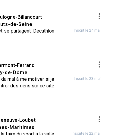
ulogne-Billancourt
uts-de-Seine
NG / RUNNING
•
GOLF
•
GYM / FITNESS
•
JUDO / JUJITSU
•
KITESURF
•
et se partagent. Décathlon
Inscrit le 24 mai
ermont-Ferrand
y-de-Dôme
•
ROLLER
•
YOGA
i du mal à me motiver si je
Inscrit le 23 mai
ntrer des gens sur ce site
lleneuve-Loubet
pes-Maritimes
e faire du sport a la salle
Inscrite le 22 mai