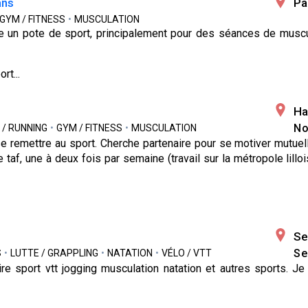
ans
Pa
GYM / FITNESS
•
MUSCULATION
e un pote de sport, principalement pour des séances de muscu/
rt...
Ha
No
 / RUNNING
•
GYM / FITNESS
•
MUSCULATION
e remettre au sport. Cherche partenaire pour se motiver mutuel
taf, une à deux fois par semaine (travail sur la métropole lillo
Se
Se
S
•
LUTTE / GRAPPLING
•
NATATION
•
VÉLO / VTT
re sport vtt jogging musculation natation et autres sports. J