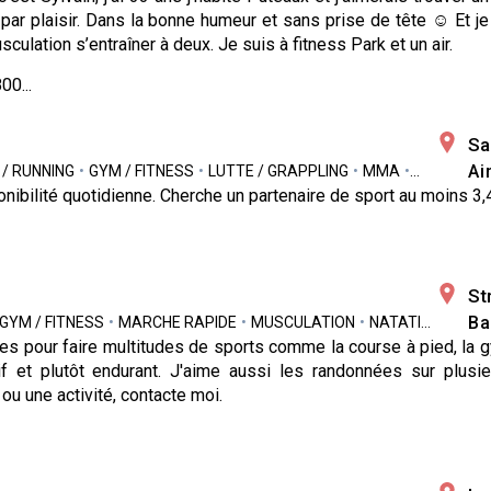
 par plaisir. Dans la bonne humeur et sans prise de tête ☺️ Et 
culation s’entraîner à deux. Je suis à fitness Park et un air.
00...
Sa
Ai
 / RUNNING
•
GYM / FITNESS
•
LUTTE / GRAPPLING
•
MMA
•
MUSCULAT
nibilité quotidienne. Cherche un partenaire de sport au moins 3,
St
Ba
GYM / FITNESS
•
MARCHE RAPIDE
•
MUSCULATION
•
NATATION
•
RAN
es pour faire multitudes de sports comme la course à pied, la g
if et plutôt endurant. J'aime aussi les randonnées sur plusi
ou une activité, contacte moi.