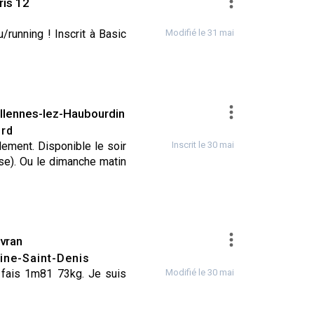
ris 12
running ! Inscrit à Basic
Modifié le 31 mai
llennes-lez-Haubourdin
rd
lement. Disponible le soir
Inscrit le 30 mai
ise). Ou le dimanche matin
vran
ine-Saint-Denis
e fais 1m81 73kg. Je suis
Modifié le 30 mai