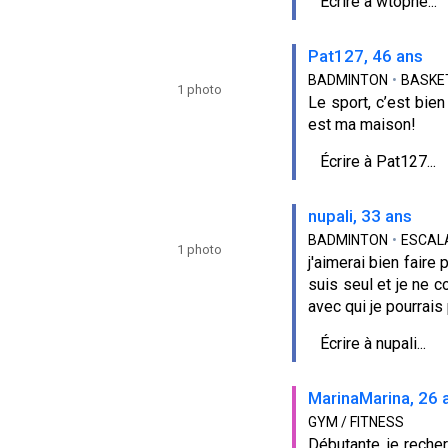
Écrire à wtophe...
Pat127, 46 ans
BADMINTON
•
BASKE
1 photo
Le sport, c’est bie
est ma maison!
Écrire à Pat127...
nupali, 33 ans
BADMINTON
•
ESCAL
1 photo
j'aimerai bien faire
suis seul et je ne 
avec qui je pourrais
Écrire à nupali...
MarinaMarina, 26 
GYM / FITNESS
Débutante, je recher