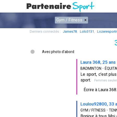
Gym / Fitness
×
Derniers connectés :
James78
,
Lolo3131
,
Lozeresportn
Avec photo d'abord
Laura 368, 25 ans
BADMINTON
•
ÉQUITA
Le sport, c'est plus
sport.
Femmes seule
Écrire à Laura 368..
Loulou92800, 33 
GYM / FITNESS
•
TEN
Bonjour à tous Moi c