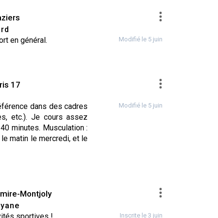
ziers
rd
ort en général.
Modifié le 5 juin
ris 17
référence dans des cadres
Modifié le 5 juin
s, etc.). Je cours assez
 40 minutes. Musculation :
le matin le mercredi, et le
mire-Montjoly
yane
vités sportives !
Inscrite le 3 juin