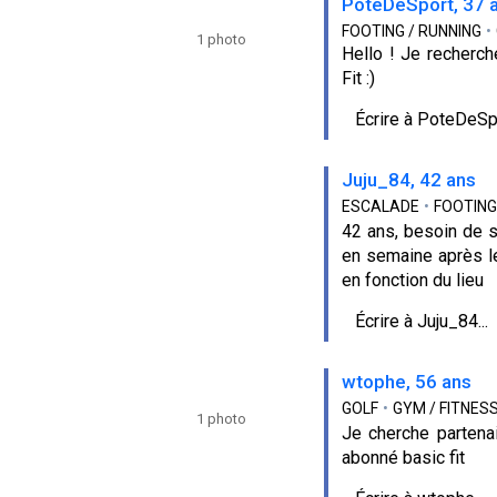
PoteDeSport, 37 
FOOTING / RUNNING
•
1 photo
Hello ! Je recherch
Fit :)
Écrire à PoteDeSpo
Juju_84, 42 ans
ESCALADE
•
FOOTING
42 ans, besoin de s
en semaine après le 
en fonction du lieu
Écrire à Juju_84...
wtophe, 56 ans
GOLF
•
GYM / FITNES
1 photo
Je cherche partenai
abonné basic fit