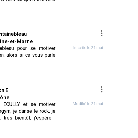
ntainebleau
ine-et-Marne
nebleau pour se motiver
Inscrite le 21 mai
en, alors si ca vous parle
on 9
ône
AE ECULLY et se motiver
Modifié le 21 mai
gym, je danse le rock, je
A très bientôt, j'espère