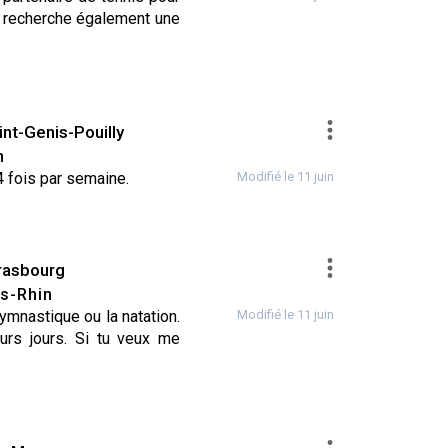
je recherche également une
int-Genis-Pouilly
n
ION
4 fois par semaine.
Modifié le 11 juin
rasbourg
s-Rhin
DONNÉE
•
SKI
•
YOGA
ymnastique ou la natation.
Modifié le 11 juin
eurs jours. Si tu veux me