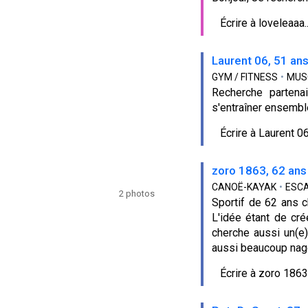
Écrire à loveleaaa..
Laurent 06, 51 an
GYM / FITNESS
•
MUS
Recherche partena
s'entraîner ensembl
Écrire à Laurent 06.
zoro 1863, 62 ans
CANOË-KAYAK
•
ESC
2 photos
Sportif de 62 ans c
L'idée étant de crée
cherche aussi un(e)
aussi beaucoup nage
Écrire à zoro 1863.