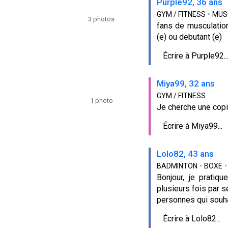
Purple92, 36 ans
GYM / FITNESS
•
MUS
3 photos
fans de musculation
(e) ou debutant (e)
Écrire à Purple92..
Miya99, 32 ans
GYM / FITNESS
1 photo
Je cherche une copi
Écrire à Miya99...
Lolo82, 43 ans
BADMINTON
•
BOXE
•
Bonjour, je pratiq
plusieurs fois par s
personnes qui souha
Écrire à Lolo82...