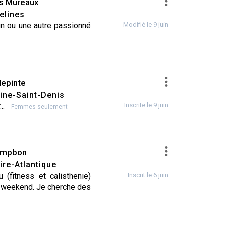
s Mureaux
elines
un ou une autre passionné
Modifié le 9 juin
llepinte
ine-Saint-Denis
...
Inscrite le 9 juin
Femmes seulement
mpbon
ire-Atlantique
 (fitness et calisthenie)
Inscrit le 6 juin
le weekend. Je cherche des