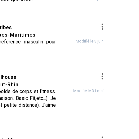
tibes
pes-Maritimes
référence masculin pour
Modifié le 3 juin
lhouse
ut-Rhin
N
•
RANDONNÉE
•
RAQUETTE À NEIGE
•
VÉLO / VTT
•
VIA FERRATA
oids de corps et fitness.
Modifié le 31 mai
ison, Basic Fit,etc...). Je
t petite distance). J'aime