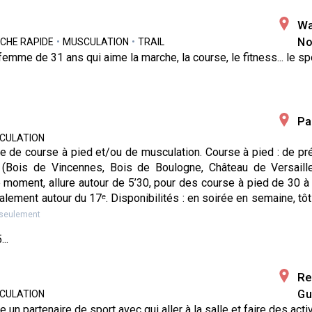
Wa
No
CHE RAPIDE
•
MUSCULATION
•
TRAIL
 femme de 31 ans qui aime la marche, la course, le fitness... le sp
s
Pa
CULATION
e de course à pied et/ou de musculation. Course à pied : de p
 (Bois de Vincennes, Bois de Boulogne, Château de Versaille
 moment, allure autour de 5’30, pour des course à pied de 30 à
éalement autour du 17ᵉ. Disponibilités : en soirée en semaine, tôt 
seulement
..
Re
Gu
CULATION
 un partenaire de sport avec qui aller à la salle et faire des acti