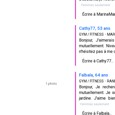
Femmes seulement
Écrire à MarinaMari
Cathy77, 53 ans
GYM / FITNESS
•
MAR
Bonjour, J'aimera
mutuellement. Nivea
n'hésitez pas à me
Écrire à Cathy77...
Falbala, 64 ans
GYM / FITNESS
•
RAN
1 photo
Bonjour, Je reche
mutuellement. Je s
jardine. J'aime bi
Femmes seulement
Écrire à Falbala...