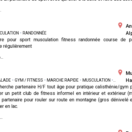
.
s
An
Al
CULATION
•
RANDONNÉE
ire pour sport musculation fitness randonnée course de p
e régulièrement
..
Mu
Ha
ALADE
•
GYM / FITNESS
•
MARCHE RAPIDE
•
MUSCULATION
•
NATATIO
herche partenaire H/F tout âge pour pratique calisthénie/gym p
r un petit club de fitness informel en intérieur et extérieur (ma
 partenaire pour rouler sur route en montagne (gros dénivelé e
r en lac.
..