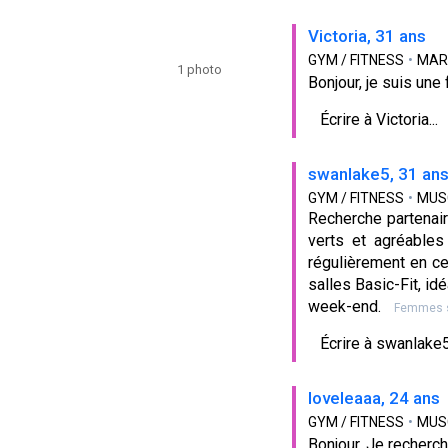
Victoria, 31 ans
GYM / FITNESS
•
MAR
1 photo
Bonjour, je suis une
Écrire à Victoria...
swanlake5, 31 an
GYM / FITNESS
•
MUS
Recherche partenair
verts et agréables
régulièrement en ce
salles Basic-Fit, id
week-end.
Femmes 
Écrire à swanlake5.
loveleaaa, 24 ans
GYM / FITNESS
•
MUS
Bonjour, Je recherche