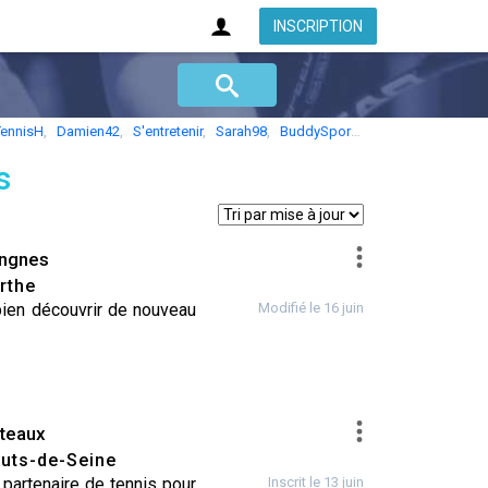
INSCRIPTION
TennisH
,
Damien42
,
S'entretenir
,
Sarah98
,
BuddySport
,
Jacks697
s
ngnes
rthe
SQUASH
•
TENNIS
•
VÉLO / VTT
•
YOGA
 bien découvrir de nouveau
Modifié le 16 juin
teaux
uts-de-Seine
n partenaire de tennis pour
Inscrit le 13 juin