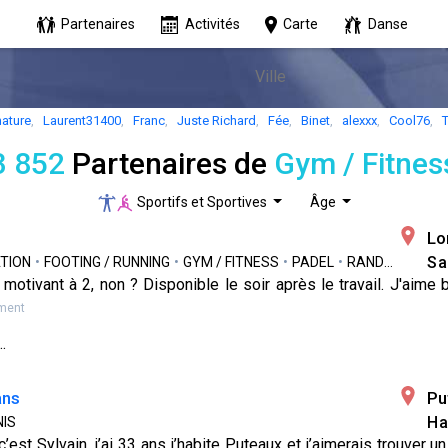
Partenaires
Activités
Carte
Danse
ature
,
Laurent31400
,
Franc
,
Juste Richard
,
Fée
,
Binet
,
alexxx
,
Cool76
,
3 852
Partenaires de
Gym / Fitnes
Sportifs et Sportives
Âge
Lo
Sa
TION
•
FOOTING / RUNNING
•
GYM / FITNESS
•
PADEL
•
RANDONNÉE
•
 motivant à 2, non ? Disponible le soir après le travail. J'aime
ment
.
ans
Pu
Ha
NIS
’est Sylvain, j’ai 33 ans j’habite Puteaux et j’aimerais trouver u