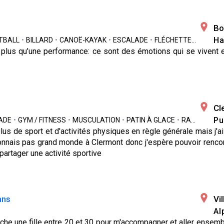
Bo
Ha
TBALL
•
BILLARD
•
CANOË-KAYAK
•
ESCALADE
•
FLÉCHETTES
•
FOOTI
n plus qu’une performance: ce sont des émotions qui se vivent 
Cl
Pu
ADE
•
GYM / FITNESS
•
MUSCULATION
•
PATIN À GLACE
•
RANDONNÉE
 plus de sport et d'activités physiques en règle générale mais j'a
connais pas grand monde à Clermont donc j'espère pouvoir renco
 partager une activité sportive
ans
Vi
Al
che une fille entre 20 et 30 pour m'accompagner et aller ensembl