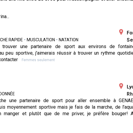
na...
Fo
Se
CHE RAPIDE
•
MUSCULATION
•
NATATION
is trouver une partenaire de sport aux environs de fontai
u peu sportive, j'aimerais réussir à trouver un rythme quotidi
 contacter
Femmes seulement
Ly
Rh
DONNÉE
rche une partenaire de sport pour aller ensemble à GEN
uis moyennement sportive mais je fais de la marche, de l'aqua
en manger et plutôt que de me priver, je préfère bouger! 