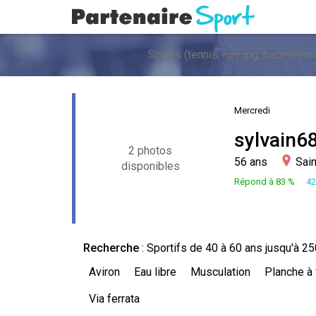
Mercredi
sylvain6
2 photos
56 ans
Sain
disponibles
Répond à 83 %
42
Recherche
:
Sportifs
de 40 à 60 ans jusqu'à 25
Aviron
Eau libre
Musculation
Planche à 
Via ferrata