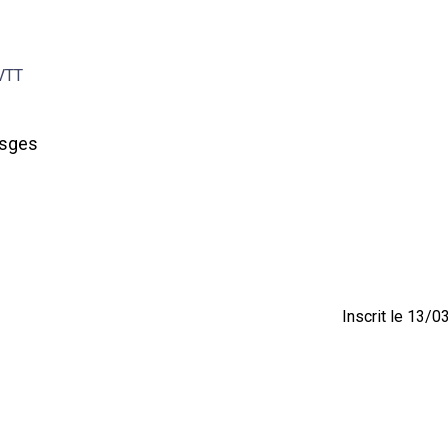
 VTT
osges
Inscrit le 13/