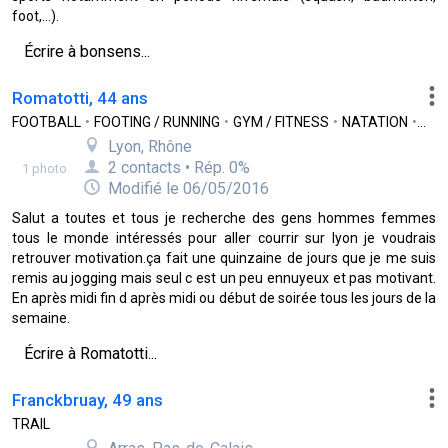
foot,...).
Écrire à bonsens...
Romatotti, 44 ans
FOOTBALL
•
FOOTING / RUNNING
•
GYM / FITNESS
•
NATATION
•
SPO
Lyon, Rhône
2 contacts • Rép. 0%
1 photo
Modifié le 06/05/2016
Salut a toutes et tous je recherche des gens hommes femmes
tous le monde intéressés pour aller courrir sur lyon je voudrais
retrouver motivation.ça fait une quinzaine de jours que je me suis
remis au jogging mais seul c est un peu ennuyeux et pas motivant.
En après midi fin d après midi ou début de soirée tous les jours de la
semaine.
Écrire à Romatotti...
Franckbruay, 49 ans
TRAIL