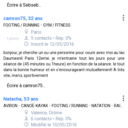
Écrire à Sebseb...
camron75, 32 ans
FOOTING / RUNNING
•
GYM / FITNESS
Paris
5 contacts • Rép. 0%
1 photo
Inscrit le 12/05/2016
bonjour, je cherche un ou une personne pour courir avec moi au lac
Daumesnil Paris 12eme. je m'entraine tout les jours pour une
séance de (45 minutes ou 1heure) en fonction de la séance. le tout
dans la bonne humeur et en s'encourageant mutuellement! A très
vite, merci, sportivement
Écrire à camron75...
Natacha, 53 ans
AVIRON
•
CANOË-KAYAK
•
FOOTING / RUNNING
•
NATATION
•
RAID
•
Valence, Drôme
6 contacts • Rép. 0%
Modifié le 10/05/2016