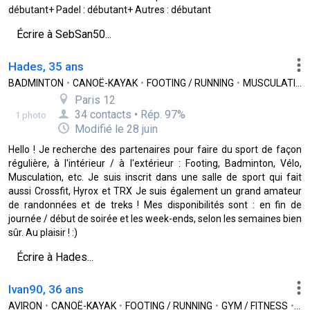
débutant+ Padel : débutant+ Autres : débutant
Écrire à SebSan50...
Hades, 35 ans
BADMINTON
•
CANOË-KAYAK
•
FOOTING / RUNNING
•
MUSCULATION
Paris 12
34 contacts • Rép. 97%
1 photo
Modifié le 28 juin
Hello ! Je recherche des partenaires pour faire du sport de façon
régulière, à l'intérieur / à l'extérieur : Footing, Badminton, Vélo,
Musculation, etc. Je suis inscrit dans une salle de sport qui fait
aussi Crossfit, Hyrox et TRX Je suis également un grand amateur
de randonnées et de treks ! Mes disponibilités sont : en fin de
journée / début de soirée et les week-ends, selon les semaines bien
sûr. Au plaisir ! :)
Écrire à Hades...
Ivan90, 36 ans
AVIRON
•
CANOË-KAYAK
•
FOOTING / RUNNING
•
GYM / FITNESS
•
MU