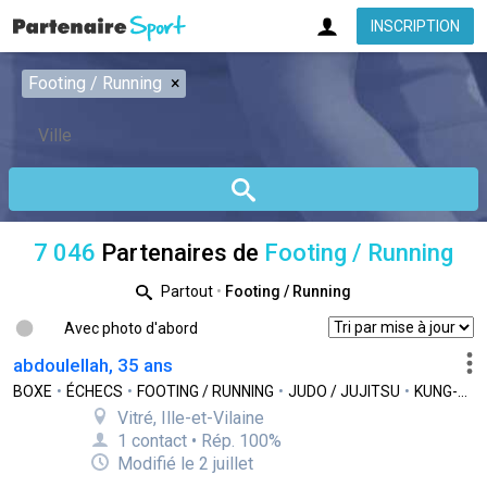
INSCRIPTION
Footing / Running
×
7 046
Partenaires de
Footing / Running
Partout
•
Footing / Running
Avec photo d'abord
abdoulellah, 35 ans
BOXE
•
ÉCHECS
•
FOOTING / RUNNING
•
JUDO / JUJITSU
•
KUNG-FU
•
Vitré, Ille-et-Vilaine
1 contact • Rép. 100%
Modifié le 2 juillet