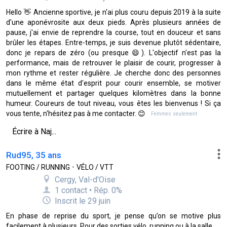
Hello 👋 Ancienne sportive, je n'ai plus couru depuis 2019 à la suite
d'une aponévrosite aux deux pieds. Après plusieurs années de
pause, j'ai envie de reprendre la course, tout en douceur et sans
brûler les étapes. Entre-temps, je suis devenue plutôt sédentaire,
donc je repars de zéro (ou presque 😄). L'objectif n'est pas la
performance, mais de retrouver le plaisir de courir, progresser à
mon rythme et rester régulière. Je cherche donc des personnes
dans le même état d'esprit pour courir ensemble, se motiver
mutuellement et partager quelques kilomètres dans la bonne
humeur. Coureurs de tout niveau, vous êtes les bienvenus ! Si ça
vous tente, n'hésitez pas à me contacter. 😊
Femmes seulement
Écrire à Naj...
Rud95, 35 ans
FOOTING / RUNNING
•
VÉLO / VTT
Cergy, Val-d'Oise
1 contact • Rép. 0%
Inscrit le 29 juin
En phase de reprise du sport, je pense qu’on se motive plus
facilement à plusieurs. Pour des sorties vélo, running ou à la salle