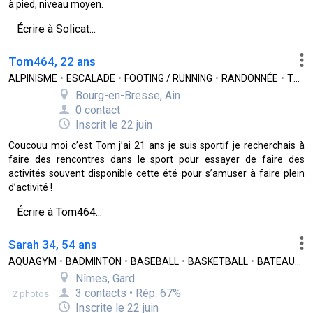
à pied, niveau moyen.
Écrire à Solicat...
Tom464, 22 ans
ALPINISME
•
ESCALADE
•
FOOTING / RUNNING
•
RANDONNÉE
•
TRAIL
Bourg-en-Bresse, Ain
0 contact
Inscrit le 22 juin
Coucouu moi c’est Tom j’ai 21 ans je suis sportif je recherchais à
faire des rencontres dans le sport pour essayer de faire des
activités souvent disponible cette été pour s’amuser à faire plein
d’activité !
Écrire à Tom464...
Sarah 34, 54 ans
AQUAGYM
•
BADMINTON
•
BASEBALL
•
BASKETBALL
•
BATEAU
•
B
Nîmes, Gard
3 contacts • Rép. 67%
2 photos
Inscrite le 22 juin