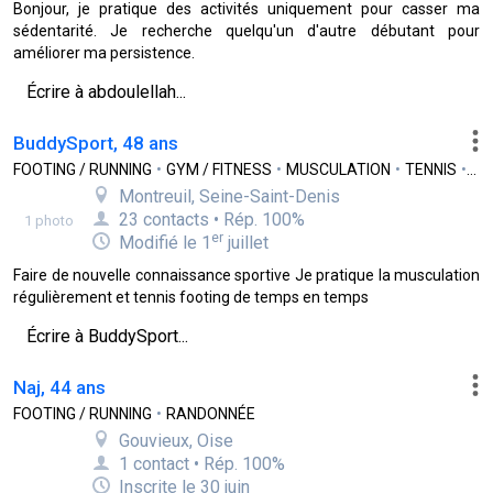
Bonjour, je pratique des activités uniquement pour casser ma
sédentarité. Je recherche quelqu'un d'autre débutant pour
améliorer ma persistence.
Écrire à abdoulellah...
BuddySport, 48 ans
FOOTING / RUNNING
•
GYM / FITNESS
•
MUSCULATION
•
TENNIS
•
TE
Montreuil, Seine-Saint-Denis
23 contacts • Rép. 100%
1 photo
er
Modifié le 1
juillet
Faire de nouvelle connaissance sportive Je pratique la musculation
régulièrement et tennis footing de temps en temps
Écrire à BuddySport...
Naj, 44 ans
FOOTING / RUNNING
•
RANDONNÉE
Gouvieux, Oise
1 contact • Rép. 100%
Inscrite le 30 juin