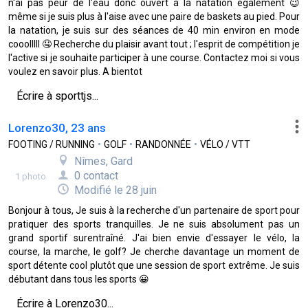
n'ai pas peur de l'eau donc ouvert à la natation également 😉
même si je suis plus à l'aise avec une paire de baskets au pied. Pour
la natation, je suis sur des séances de 40 min environ en mode
cooolllll 🤤 Recherche du plaisir avant tout ; l'esprit de compétition je
l'active si je souhaite participer à une course. Contactez moi si vous
voulez en savoir plus. A bientot
Écrire à sporttjs...
Lorenzo30, 23 ans
FOOTING / RUNNING
•
GOLF
•
RANDONNÉE
•
VÉLO / VTT
Nîmes, Gard
0 contact
1 photo
Modifié le 28 juin
Bonjour à tous, Je suis à la recherche d'un partenaire de sport pour
pratiquer des sports tranquilles. Je ne suis absolument pas un
grand sportif surentraîné. J'ai bien envie d'essayer le vélo, la
course, la marche, le golf? Je cherche davantage un moment de
sport détente cool plutôt que une session de sport extrême. Je suis
débutant dans tous les sports 😀
Écrire à Lorenzo30...