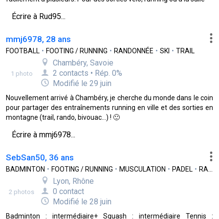
Écrire à Rud95...
mmj6978, 28 ans
FOOTBALL
•
FOOTING / RUNNING
•
RANDONNÉE
•
SKI
•
TRAIL
Chambéry, Savoie
2 contacts • Rép. 0%
1 photo
Modifié le 29 juin
Nouvellement arrivé à Chambéry, je cherche du monde dans le coin
pour partager des entraînements running en ville et des sorties en
montagne (trail, rando, bivouac...) ! 🙂
Écrire à mmj6978...
SebSan50, 36 ans
BADMINTON
•
FOOTING / RUNNING
•
MUSCULATION
•
PADEL
•
RANDONNÉE
Lyon, Rhône
0 contact
2 photos
Modifié le 28 juin
Badminton : intermédiaire+ Squash : intermédiaire Tennis :